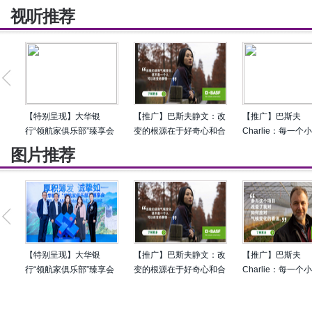
视听推荐
【特别呈现】大华银
【推广】巴斯夫静文：改
【推广】巴斯夫
行“领航家俱乐部”臻享会
变的根源在于好奇心和合
Charlie：每一个
圆满落幕 共论企业出海
作
行动都推动我们走
图片推荐
新风向
的变革
【特别呈现】大华银
【推广】巴斯夫静文：改
【推广】巴斯夫
行“领航家俱乐部”臻享会
变的根源在于好奇心和合
Charlie：每一个
圆满落幕 共论企业出海
作
行动都推动我们走
新风向
的变革