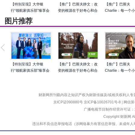
【特别呈现】大华银
【推广】巴斯夫静文：改
【推广】巴斯夫
行“领航家俱乐部”臻享会
变的根源在于好奇心和合
Charlie：每一个
圆满落幕 共论企业出海
作
行动都推动我们走
图片推荐
新风向
的变革
【特别呈现】大华银
【推广】巴斯夫静文：改
【推广】巴斯夫
行“领航家俱乐部”臻享会
变的根源在于好奇心和合
Charlie：每一个
圆满落幕 共论企业出海
作
行动都推动我们走
新风向
的变革
财新网所刊载内容之知识产权为财新传媒及/或相关权利人专
京ICP证090880号
京ICP备10026701号-8
|
网信算备
广播电视节目制作经营许可证：京
Copyright 财新网 
违法和不良信息举报电话（涉网络暴力有害信息举报、未成年人举报、谣言信息）