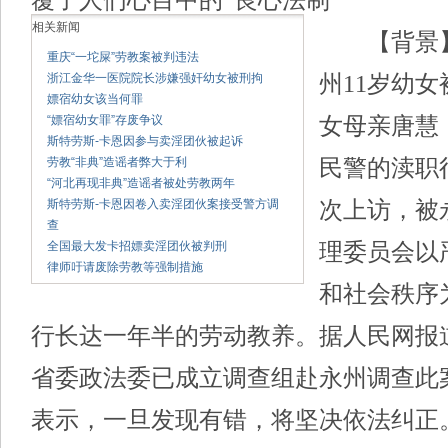
相关新闻
【背景
重庆“一坨屎”劳教案被判违法
浙江金华一医院院长涉嫌强奸幼女被刑拘
州11岁幼
嫖宿幼女该当何罪
“嫖宿幼女罪”存废争议
女母亲唐慧
斯特劳斯-卡恩因参与卖淫团伙被起诉
劳教“非典”造谣者弊大于利
民警的渎职
“河北再现非典”造谣者被处劳教两年
斯特劳斯-卡恩因卷入卖淫团伙案接受警方调
次上访，被
查
全国最大发卡招嫖卖淫团伙被判刑
理委员会以
律师吁请废除劳教等强制措施
和社会秩序
行长达一年半的劳动教养。据人民网报道
省委政法委已成立调查组赴永州调查此
表示，一旦发现有错，将坚决依法纠正