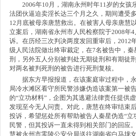
2006年10月，湖南永州时年11岁的女孩
法团伙逼迫卖淫长达三个月之久，期间遭受
12月底被母亲唐慧救出。在被害人母亲唐慧
立案后，湖南省永州市人民检察院于2008年
诉。在历经三次判决两度发回重审后，2012
级人民法院做出终审裁定，在7名被告中，秦
刑，另外五人分别被判处无期徒刑和有期徒
对两名被判死刑的被告进行死刑复核。
据东方早报报道，在该案庭审过程中，永
局冷水滩区看守所民警涉嫌伪造该案第一被
的“立功材料”，企图为其逃避法律责任提供
发现至今无人问责。对此，唐慧在终审结束
投诉，希望惩处所有帮助被告人秦星伪造“立
民警，但其投诉一直未得到相关部门的回应。
慧被永州市零陵公安分局送往湖南省白马垅