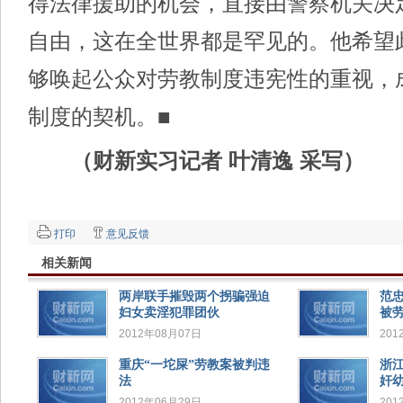
得法律援助的机会，直接由警察机关决
自由，这在全世界都是罕见的。他希望
够唤起公众对劳教制度违宪性的重视，
制度的契机。■
（财新实习记者 叶清逸 采写）
打印
意见反馈
相关新闻
两岸联手摧毁两个拐骗强迫
范
妇女卖淫犯罪团伙
被
2012年08月07日
201
重庆“一坨屎”劳教案被判违
浙
法
奸
2012年06月29日
201