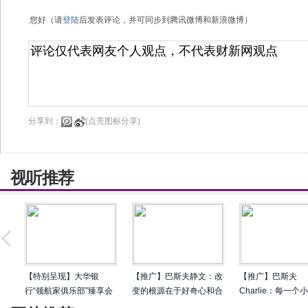
您好（请
登陆
后发表评论，并可同步到腾讯微博和新浪微博）
分享到：
(点亮图标分享)
视听推荐
【特别呈现】大华银
【推广】巴斯夫静文：改
【推广】巴斯夫
行“领航家俱乐部”臻享会
变的根源在于好奇心和合
Charlie：每一个
圆满落幕 共论企业出海
作
行动都推动我们走