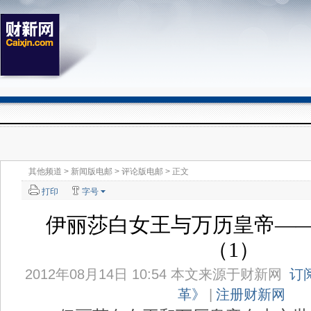
其他频道
>
新闻版电邮
>
评论版电邮
> 正文
打印
字号
伊丽莎白女王与万历皇帝—
（1）
2012年08月14日 10:54 本文来源于
财新网
订
革》
|
注册财新网