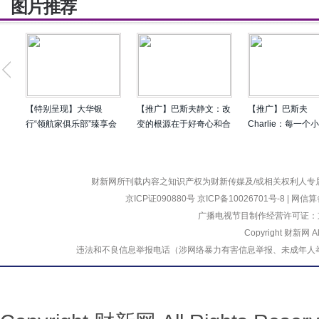
图片推荐
新风向
的变革
【特别呈现】大华银
【推广】巴斯夫静文：改
【推广】巴斯夫
行“领航家俱乐部”臻享会
变的根源在于好奇心和合
Charlie：每一个
圆满落幕 共论企业出海
作
行动都推动我们走
新风向
的变革
财新网所刊载内容之知识产权为财新传媒及/或相关权利人专
京ICP证090880号
京ICP备10026701号-8
|
网信算备
广播电视节目制作经营许可证：京
Copyright 财新网 
违法和不良信息举报电话（涉网络暴力有害信息举报、未成年人举报、谣言信息）