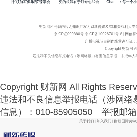
行“领航家俱乐部”臻享会
变的根源在于好奇心和合
Charlie：每一个
圆满落幕 共论企业出海
作
行动都推动我们走
新风向
的变革
财新网所刊载内容之知识产权为财新传媒及/或相关权利人专
京ICP证090880号
京ICP备10026701号-8
|
网信算备
广播电视节目制作经营许可证：京
Copyright 财新网 
违法和不良信息举报电话（涉网络暴力有害信息举报、未成年人举报、谣言信息）
Copyright 财新网 All Rights R
违法和不良信息举报电话（涉网络
信息）：010-85905050 举报邮箱：la
关于我们
|
加入我们
|
财新国际奖学