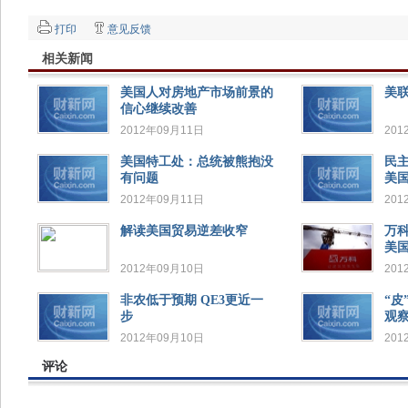
打印
意见反馈
相关新闻
美国人对房地产市场前景的
美
信心继续改善
2012年09月11日
201
美国特工处：总统被熊抱没
民主
有问题
美
2012年09月11日
201
解读美国贸易逆差收窄
万
美
2012年09月10日
201
非农低于预期 QE3更近一
“皮
步
观
2012年09月10日
201
评论