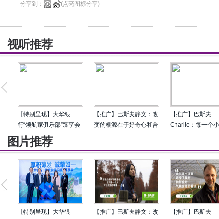
分享到：
(点亮图标分享)
视听推荐
【特别呈现】大华银
【推广】巴斯夫静文：改
【推广】巴斯夫
行“领航家俱乐部”臻享会
变的根源在于好奇心和合
Charlie：每一个
圆满落幕 共论企业出海
作
行动都推动我们走
图片推荐
新风向
的变革
【特别呈现】大华银
【推广】巴斯夫静文：改
【推广】巴斯夫