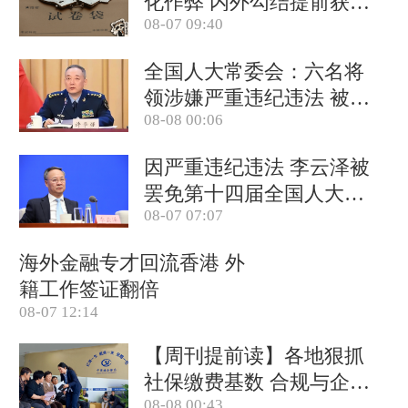
化作弊 内外勾结提前获取
08-07 09:40
试卷
全国人大常委会：六名将
领涉嫌严重违纪违法 被罢
08-08 00:06
免全国人大代表
因严重违纪违法 李云泽被
罢免第十四届全国人大代
08-07 07:07
表职务
海外金融专才回流香港 外
籍工作签证翻倍
08-07 12:14
【周刊提前读】各地狠抓
社保缴费基数 合规与企业
08-08 00:43