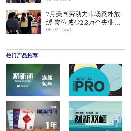
减负如何平衡？
7月美国劳动力市场意外放
缓 岗位减少2.3万个失业率
08-07 13:43
降至4.1%
热门产品推荐