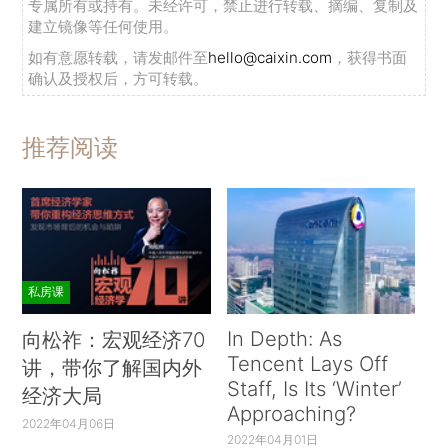
专属所有或持有。未经许可，禁止进行转载、摘编、复制及
建立镜像等任何使用。
如有意愿转载，请发邮件至
hello@caixin.com
，获得书面
确认及授权后，方可转载。
推荐阅读
私房课
In Depth: As
向松祚：宏观经济70
Tencent Lays Off
讲，带你了解国内外
Staff, Is Its ‘Winter’
经济大局
Approaching?
2022年04月06日
2022年04月01日