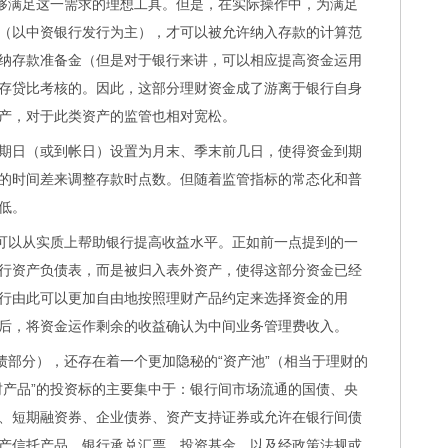
能够满足这一需求的理想工具。但是，在实际操作中，为满足
（以中资银行发行为主），才可以被允许纳入存款的计算范
纳存款准备金（但是对于银行来讲，可以相应提高资金运用
存贷比考核的。因此，这部分理财资金成了游离于银行自身
产，对于此类资产的监管也相对宽松。
日（或到帐日）设置为月末、季末前几日，使得资金到期
的时间差来调整存款时点数。但随着监管指标的常态化和普
低。
可以从实质上帮助银行提高收益水平。正如前一点提到的一
行资产负债表，而是被归入表外资产，使得这部分资金已经
行由此可以更加自由地按照理财产品约定来选择资金的用
后，将资金运作剩余的收益确认为中间业务管理费收入。
部分），还存在着一个更加隐秘的“资产池”（相当于理财的
财产品”的投资标的主要集中于：银行间市场流通的国债、央
、短期融资券、企业债券、资产支持证券或允许在银行间债
产信托产品、银行承兑汇票、投资基金，以及经政策法规或