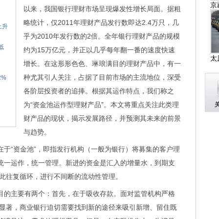
京
以来，我国银行理财市场呈现爆发性增长局面。据粗
略统计，仅2011年理财产品发行数即达2.4万只，几
上升
乎为2010年发行数的2倍。全年银行理财产品的规模
低
约为15万亿元，并正以几乎每年翻一番的速度快速
太
增长。在这形形色色、琳琅满目的理财产品中，有一
种尤其引人关注，占据了目前市场的主流地位，深受
2%
各阶层投资者的追捧。根据其运作特点，我们称之
为“资金池运作型理财产品”。本文将重点关注此类理
财产品的现状，揭示发展路径，并预测其未来的前景
与趋势。
于“资金池”，即指发行机构（一般为银行）将募集的客户理
，统一运作，统一管理。新进的资金是汇入的增量水，到期支
此往复循环，进行不间断的流动性管理。
目的主要有两个：首先，在于吸收存款。面对监管机构严格
显著，商业银行迫切需要找到新的途径来吸引新增、留住既