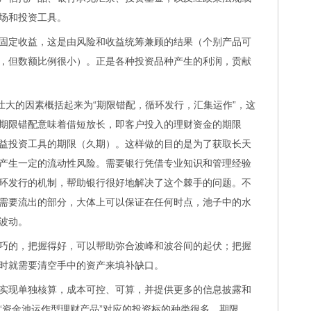
场和投资工具。
定收益，这是由风险和收益统筹兼顾的结果（个别产品可
，但数额比例很小）。正是各种投资品种产生的利润，贡献
大的因素概括起来为“期限错配，循环发行，汇集运作”，这
期限错配意味着借短放长，即客户投入的理财资金的期限
益投资工具的期限（久期）。这样做的目的是为了获取长天
产生一定的流动性风险。需要银行凭借专业知识和管理经验
环发行的机制，帮助银行很好地解决了这个棘手的问题。不
需要流出的部分，大体上可以保证在任何时点，池子中的水
波动。
的，把握得好，可以帮助弥合波峰和波谷间的起伏；把握
时就需要清空手中的资产来填补缺口。
现单独核算，成本可控、可算，并提供更多的信息披露和
“资金池运作型理财产品”对应的投资标的种类很多，期限、