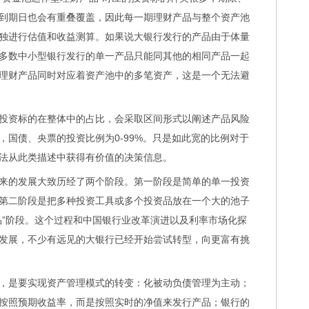
到期日也会有重叠覆盖，因此每一期理财产品与整个资产池
独进行估值和收益测算。如果说大银行发行的产品由于体量
多数中小型银行发行的单一产品只能同其他的相同产品一起
理财产品同时对应着资产池中的多笔资产，这是一个无法避
资标的在整体中的占比，会采取区间形式以阐述产品风险
，国债、央票的投资比例为0-99%。只是如此宽的比例对于
法从此类描述中获得有价值的决策信息。
的发展大致历经了两个阶段。第一阶段是简单的单一投资
第二阶段是把多种投资工具或多个投资品放在一个大的池子
品”阶段。这个过程和中国银行业改革演进以及利率市场化探
发展，不少有远见的大银行已经开始尝试转型，向更富有挑
是要实现资产管理模式的转变：化被动负债管理为主动；
按照预期收益率，而是按照实时的净值来发行产品；银行的