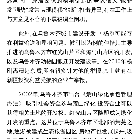
席期间。身居要职的杨刚引起的争议很大,他非
常“强势”,常常表现得很“独断”,打击异己,有在工作上
与其意见不合的下属被调至闲职。
此外,在乌鲁木齐城市建设开发中,杨刚可能存
在利益输送和寻租问题。被引以为例的包括其主导
推进的乌鲁木齐市红光山片区和骑马山片区的开发,
以及乌鲁木齐动物园搬迁开发建设等。在2010年杨
刚离疆赴京后,即有很多针对他的举报,其中就有在
新疆投资利益受损的企业主举报。
2002年,乌鲁木齐市出台《荒山绿化承包管理
办法》,吸引社会资金参与荒山绿化,投资企业可以
获得相关土地的开发权。红光山片区随即成为绿化
开发的重点。这片位于乌鲁木齐市区北部的荒芜之
地,逐渐被建成生态旅游园区,房地产也发展起来,吸