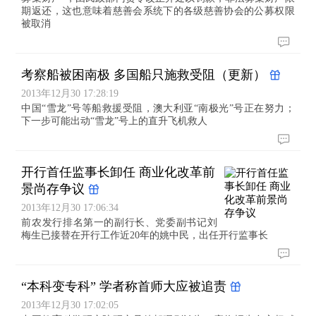
期返还，这也意味着慈善会系统下的各级慈善协会的公募权限
被取消
考察船被困南极 多国船只施救受阻（更新）
2013年12月30 17:28:19
中国“雪龙”号等船救援受阻，澳大利亚“南极光”号正在努力；
下一步可能出动“雪龙”号上的直升飞机救人
开行首任监事长卸任 商业化改革前
景尚存争议
2013年12月30 17:06:34
前农发行排名第一的副行长、党委副书记刘
梅生已接替在开行工作近20年的姚中民，出任开行监事长
“本科变专科” 学者称首师大应被追责
2013年12月30 17:02:05