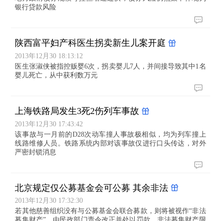
银行贷款风险
陕西富平妇产科医生拐卖新生儿案开庭
2013年12月30 18:13:12
医生张淑侠被指控贩婴6次，拐卖婴儿7人，并间接导致其中1名
婴儿死亡，从中获利数万元
上海铁路局发生3死2伤列车事故
2013年12月30 17:43:42
该事故与一月前的D28次动车撞人事故极相似，均为列车撞上
线路维修人员。铁路系统内部对该事故仅进行口头传达，对外
严密封锁消息
北京规定仅公募基金会可公募 其余非法
2013年12月30 17:32:30
若其他慈善组织没有与公募基金会联合募款，则将被视作“非法
募集财产”，由民政部门责令改正并处以罚款，非法募集财产限